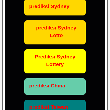
prediksi Sydney
prediksi Sydney
Lotto
Prediksi Sydney
Lottery
prediksi China
prediksi Taiwan