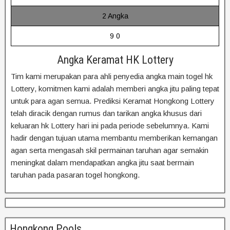
2 Angka
9 0
Angka Keramat HK Lottery
Tim kami merupakan para ahli penyedia angka main togel hk
Lottery, komitmen kami adalah memberi angka jitu paling tepat
untuk para agan semua. Prediksi Keramat Hongkong Lottery
telah diracik dengan rumus dan tarikan angka khusus dari
keluaran hk Lottery hari ini pada periode sebelumnya. Kami
hadir dengan tujuan utama membantu memberikan kemangan
agan serta mengasah skil permainan taruhan agar semakin
meningkat dalam mendapatkan angka jitu saat bermain
taruhan pada pasaran togel hongkong.
Hongkong Pools