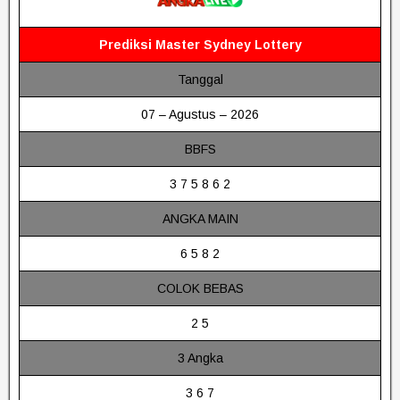
Prediksi Master Sydney Lottery
Tanggal
07 – Agustus – 2026
BBFS
3 7 5 8 6 2
ANGKA MAIN
6 5 8 2
COLOK BEBAS
2 5
3 Angka
3 6 7