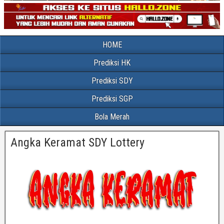
HOME
Prediksi HK
Prediksi SDY
Prediksi SGP
Bola Merah
Angka Keramat SDY Lottery