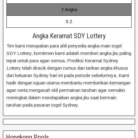
2 Angka
5 2
Angka Keramat SDY Lottery
Tim kami merupakan para ahli penyedia angka main togel
SDY Lottery, komitmen kami adalah memberi angka jitu paling
tepat untuk para agan semua. Prediksi Keramat Sydney
Lottery telah diracik dengan rumus dan tarikan angka khusus
dari keluaran Sydney hari ini pada periode sebelumnya. Kami
hadir dengan tujuan utama membantu memberikan kemangan
agan serta mengasah skil permainan taruhan agar semakin
meningkat dalam mendapatkan angka jitu saat bermain
taruhan pada pasaran togel Sydney.
Hongkong Pools