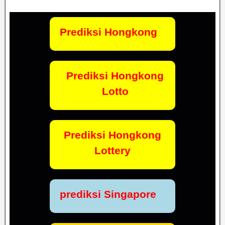
Prediksi Hongkong
Prediksi Hongkong
Lotto
Prediksi Hongkong
Lottery
prediksi Singapore