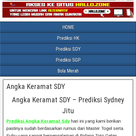
HOME
Prediksi HK
Prediksi SDY
Prediksi SGP
Bola Merah
Angka Keramat SDY
Angka Keramat SDY – Prediksi Sydney
Jitu
Prediksi Angka Keramat Sdy
hari ini yang kami berikan
pastinya sudah berdasarkan rumus dari Master Togel serta
Suhu yang sangat berpengalaman di Bidang Toto Gelap.